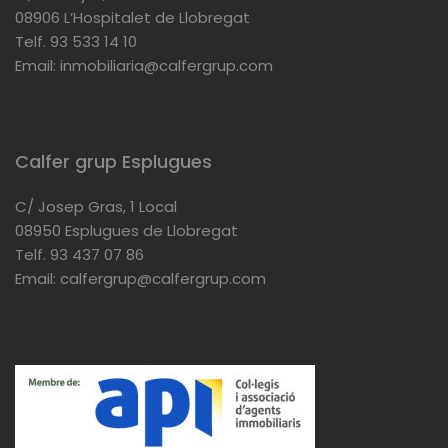
08906 L’Hospitalet de Llobregat
Telf. 93 533 14 10
Email: inmobiliaria@calfergrup.com
Calfer grup Esplugues
C/ Josep Gras, 1 Local
08950 Esplugues de Llobregat
Telf. 93 437 07 86
Email: calfergrup@calfergrup.com