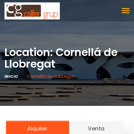
TOG
NAV
Location: Cornellá de
Llobregat
Cornellá de Llobregat
INICIO
Alquiler
Venta