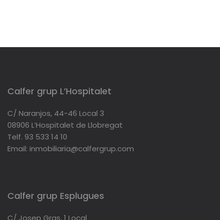
Calfer grup L’Hospitalet
C/ Naranjos, 44-46 Local 3
08906 L’Hospitalet de Llobregat
Telf. 93 533 14 10
Email: inmobiliaria@calfergrup.com
Calfer grup Esplugues
C/ Josep Gras, 1 Local